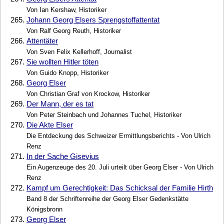
Von Ian Kershaw, Historiker
265.
Johann Georg Elsers Sprengstoffattentat
Von Ralf Georg Reuth, Historiker
266.
Attentäter
Von Sven Felix Kellerhoff, Journalist
267.
Sie wollten Hitler töten
Von Guido Knopp, Historiker
268.
Georg Elser
Von Christian Graf von Krockow, Historiker
269.
Der Mann, der es tat
Von Peter Steinbach und Johannes Tuchel, Historiker
270.
Die Akte Elser
Die Entdeckung des Schweizer Ermittlungsberichts - Von Ulrich
Renz
271.
In der Sache Gisevius
Ein Augenzeuge des 20. Juli urteilt über Georg Elser - Von Ulrich
Renz
272.
Kampf um Gerechtigkeit: Das Schicksal der Familie Hirth
Band 8 der Schriftenreihe der Georg Elser Gedenkstätte
Königsbronn
273.
Georg Elser