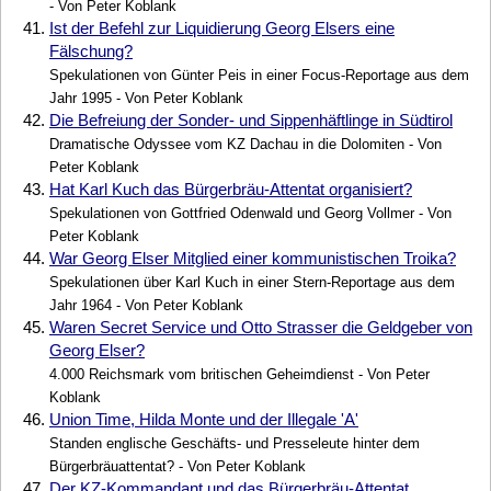
- Von Peter Koblank
41.
Ist der Befehl zur Liquidierung Georg Elsers eine
Fälschung?
Spekulationen von Günter Peis in einer Focus-Reportage aus dem
Jahr 1995 - Von Peter Koblank
42.
Die Befreiung der Sonder- und Sippenhäftlinge in Südtirol
Dramatische Odyssee vom KZ Dachau in die Dolomiten - Von
Peter Koblank
43.
Hat Karl Kuch das Bürgerbräu-Attentat organisiert?
Spekulationen von Gottfried Odenwald und Georg Vollmer - Von
Peter Koblank
44.
War Georg Elser Mitglied einer kommunistischen Troika?
Spekulationen über Karl Kuch in einer Stern-Reportage aus dem
Jahr 1964 - Von Peter Koblank
45.
Waren Secret Service und Otto Strasser die Geldgeber von
Georg Elser?
4.000 Reichsmark vom britischen Geheimdienst - Von Peter
Koblank
46.
Union Time, Hilda Monte und der Illegale 'A'
Standen englische Geschäfts- und Presseleute hinter dem
Bürgerbräuattentat? - Von Peter Koblank
47.
Der KZ-Kommandant und das Bürgerbräu-Attentat