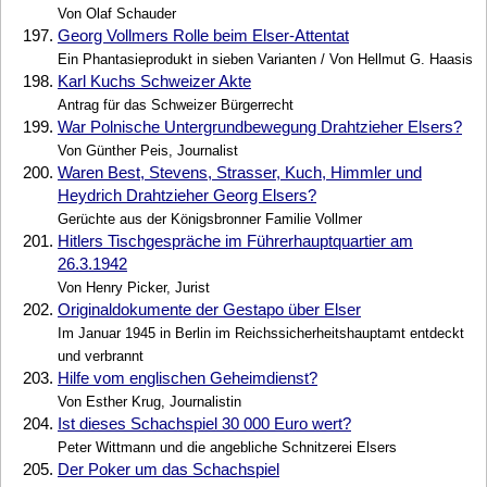
Von Olaf Schauder
197.
Georg Vollmers Rolle beim Elser-Attentat
Ein Phantasieprodukt in sieben Varianten / Von Hellmut G. Haasis
198.
Karl Kuchs Schweizer Akte
Antrag für das Schweizer Bürgerrecht
199.
War Polnische Untergrundbewegung Drahtzieher Elsers?
Von Günther Peis, Journalist
200.
Waren Best, Stevens, Strasser, Kuch, Himmler und
Heydrich Drahtzieher Georg Elsers?
Gerüchte aus der Königsbronner Familie Vollmer
201.
Hitlers Tischgespräche im Führerhauptquartier am
26.3.1942
Von Henry Picker, Jurist
202.
Originaldokumente der Gestapo über Elser
Im Januar 1945 in Berlin im Reichssicherheitshauptamt entdeckt
und verbrannt
203.
Hilfe vom englischen Geheimdienst?
Von Esther Krug, Journalistin
204.
Ist dieses Schachspiel 30 000 Euro wert?
Peter Wittmann und die angebliche Schnitzerei Elsers
205.
Der Poker um das Schachspiel