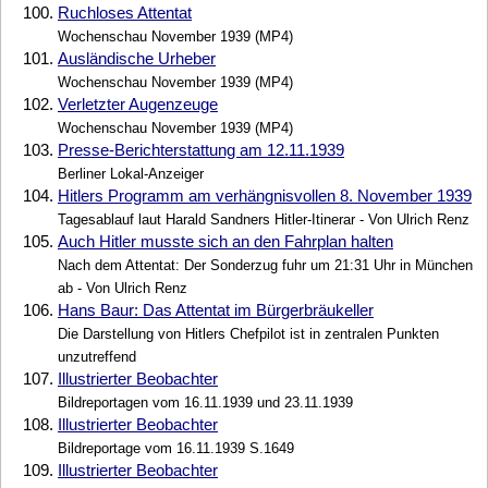
100.
Ruchloses Attentat
Wochenschau November 1939 (MP4)
101.
Ausländische Urheber
Wochenschau November 1939 (MP4)
102.
Verletzter Augenzeuge
Wochenschau November 1939 (MP4)
103.
Presse-Berichterstattung am 12.11.1939
Berliner Lokal-Anzeiger
104.
Hitlers Programm am verhängnisvollen 8. November 1939
Tagesablauf laut Harald Sandners Hitler-Itinerar - Von Ulrich Renz
105.
Auch Hitler musste sich an den Fahrplan halten
Nach dem Attentat: Der Sonderzug fuhr um 21:31 Uhr in München
ab - Von Ulrich Renz
106.
Hans Baur: Das Attentat im Bürgerbräukeller
Die Darstellung von Hitlers Chefpilot ist in zentralen Punkten
unzutreffend
107.
Illustrierter Beobachter
Bildreportagen vom 16.11.1939 und 23.11.1939
108.
Illustrierter Beobachter
Bildreportage vom 16.11.1939 S.1649
109.
Illustrierter Beobachter