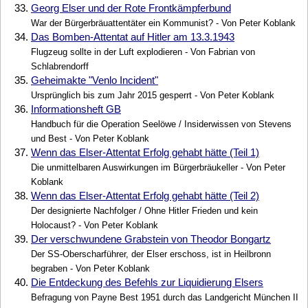
33.
Georg Elser und der Rote Frontkämpferbund
War der Bürgerbräuattentäter ein Kommunist? - Von Peter Koblank
34.
Das Bomben-Attentat auf Hitler am 13.3.1943
Flugzeug sollte in der Luft explodieren - Von Fabrian von
Schlabrendorff
35.
Geheimakte "Venlo Incident"
Ursprünglich bis zum Jahr 2015 gesperrt - Von Peter Koblank
36.
Informationsheft GB
Handbuch für die Operation Seelöwe / Insiderwissen von Stevens
und Best - Von Peter Koblank
37.
Wenn das Elser-Attentat Erfolg gehabt hätte (Teil 1)
Die unmittelbaren Auswirkungen im Bürgerbräukeller - Von Peter
Koblank
38.
Wenn das Elser-Attentat Erfolg gehabt hätte (Teil 2)
Der designierte Nachfolger / Ohne Hitler Frieden und kein
Holocaust? - Von Peter Koblank
39.
Der verschwundene Grabstein von Theodor Bongartz
Der SS-Oberscharführer, der Elser erschoss, ist in Heilbronn
begraben - Von Peter Koblank
40.
Die Entdeckung des Befehls zur Liquidierung Elsers
Befragung von Payne Best 1951 durch das Landgericht München II