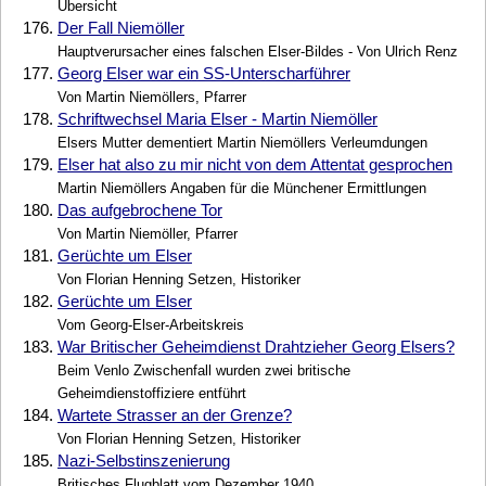
Übersicht
176.
Der Fall Niemöller
Hauptverursacher eines falschen Elser-Bildes - Von Ulrich Renz
177.
Georg Elser war ein SS-Unterscharführer
Von Martin Niemöllers, Pfarrer
178.
Schriftwechsel Maria Elser - Martin Niemöller
Elsers Mutter dementiert Martin Niemöllers Verleumdungen
179.
Elser hat also zu mir nicht von dem Attentat gesprochen
Martin Niemöllers Angaben für die Münchener Ermittlungen
180.
Das aufgebrochene Tor
Von Martin Niemöller, Pfarrer
181.
Gerüchte um Elser
Von Florian Henning Setzen, Historiker
182.
Gerüchte um Elser
Vom Georg-Elser-Arbeitskreis
183.
War Britischer Geheimdienst Drahtzieher Georg Elsers?
Beim Venlo Zwischenfall wurden zwei britische
Geheimdienstoffiziere entführt
184.
Wartete Strasser an der Grenze?
Von Florian Henning Setzen, Historiker
185.
Nazi-Selbstinszenierung
Britisches Flugblatt vom Dezember 1940