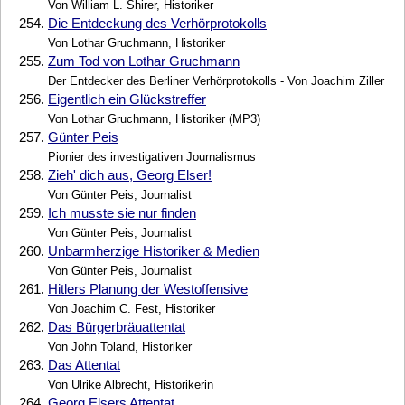
Von William L. Shirer, Historiker
254.
Die Entdeckung des Verhörprotokolls
Von Lothar Gruchmann, Historiker
255.
Zum Tod von Lothar Gruchmann
Der Entdecker des Berliner Verhörprotokolls - Von Joachim Ziller
256.
Eigentlich ein Glückstreffer
Von Lothar Gruchmann, Historiker (MP3)
257.
Günter Peis
Pionier des investigativen Journalismus
258.
Zieh' dich aus, Georg Elser!
Von Günter Peis, Journalist
259.
Ich musste sie nur finden
Von Günter Peis, Journalist
260.
Unbarmherzige Historiker & Medien
Von Günter Peis, Journalist
261.
Hitlers Planung der Westoffensive
Von Joachim C. Fest, Historiker
262.
Das Bürgerbräuattentat
Von John Toland, Historiker
263.
Das Attentat
Von Ulrike Albrecht, Historikerin
264.
Georg Elsers Attentat