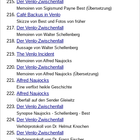
215.
Der Venlo-Zwischenfall
Memoiren von Sigismund Payne Best (Übersetzung)
216.
Café Backus in Venlo
Skizze von Best und Fotos von früher
217.
Der Venlo-Zwischenfall
Memoiren von Walter Schellenberg
218.
Der Venlo-Zwischenfall
Aussage von Walter Schellenberg
219.
The Venlo Incident
Memoiren von Alfred Naujocks
220.
Der Venlo-Zwischenfall
Memoiren von Alfred Naujocks (Übersetzung)
221.
Alfred Naujocks
Eine verflixt heikle Geschichte
222.
Alfred Naujocks
Überfall auf den Sender Gleiwitz
223.
Der Venlo Zwischenfall
Synopse Naujocks - Schellenberg - Best
224.
Der Venlo-Zwischenfall
Verhörprotokoll von Dr. Helmut Knochen
225.
Der Venlo-Zwischenfall
Verhörprotokoll von Dr. Franz Fischer