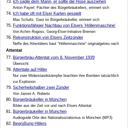
73.
Ich sagte dem Mann, er sollte die Hose ausziehen
Anton Payerl, Pächter des Bürgerbräukellers, erinnert sich
74.
Ich habe oft mit Elser Karten gespielt
Max Schultz, Gast im Bürgerbräukeller, erinnert sich
75.
Funktionsfähiger Nachbau von Elsers 'Höllenmaschine'
Von Achim Rogoss, Georg-Elser-Initiative Bremen
76.
Rekonstruktion von Elsers Zeitzünder
Neffe des Attentäters baut "Höllenmaschine" originalgetreu nach
Attentat
77.
Bürgerbräu-Attentat vom 8. November 1939
Übersicht
78.
Attentate auf Hitler
Nur zwei Widerstandskämpfer brachten ihre Bomben tatsächlich
zur Explosion
79.
Sicherheitshalber zwei Zünder
Von James A. Roberts
80.
Bürgerbräukeller in München
Bilder aus der Zeit vor und nach Elsers Attentat
81.
Bürgerbräukeller in München
Audioguide Orte des Nationalsozialismus in München (MP3)
82.
Begrüßung Hitlers