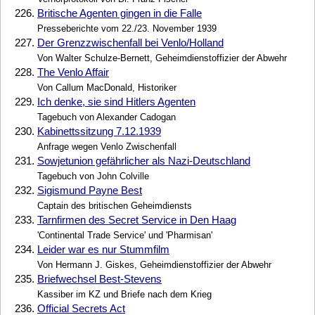
226.
Britische Agenten gingen in die Falle
Presseberichte vom 22./23. November 1939
227.
Der Grenzzwischenfall bei Venlo/Holland
Von Walter Schulze-Bernett, Geheimdienstoffizier der Abwehr
228.
The Venlo Affair
Von Callum MacDonald, Historiker
229.
Ich denke, sie sind Hitlers Agenten
Tagebuch von Alexander Cadogan
230.
Kabinettssitzung 7.12.1939
Anfrage wegen Venlo Zwischenfall
231.
Sowjetunion gefährlicher als Nazi-Deutschland
Tagebuch von John Colville
232.
Sigismund Payne Best
Captain des britischen Geheimdiensts
233.
Tarnfirmen des Secret Service in Den Haag
'Continental Trade Service' und 'Pharmisan'
234.
Leider war es nur Stummfilm
Von Hermann J. Giskes, Geheimdienstoffizier der Abwehr
235.
Briefwechsel Best-Stevens
Kassiber im KZ und Briefe nach dem Krieg
236.
Official Secrets Act