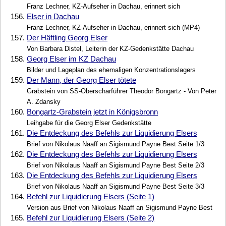
Franz Lechner, KZ-Aufseher in Dachau, erinnert sich
156.
Elser in Dachau
Franz Lechner, KZ-Aufseher in Dachau, erinnert sich (MP4)
157.
Der Häftling Georg Elser
Von Barbara Distel, Leiterin der KZ-Gedenkstätte Dachau
158.
Georg Elser im KZ Dachau
Bilder und Lageplan des ehemaligen Konzentrationslagers
159.
Der Mann, der Georg Elser tötete
Grabstein von SS-Oberscharführer Theodor Bongartz - Von Peter
A. Zdansky
160.
Bongartz-Grabstein jetzt in Königsbronn
Leihgabe für die Georg Elser Gedenkstätte
161.
Die Entdeckung des Befehls zur Liquidierung Elsers
Brief von Nikolaus Naaff an Sigismund Payne Best Seite 1/3
162.
Die Entdeckung des Befehls zur Liquidierung Elsers
Brief von Nikolaus Naaff an Sigismund Payne Best Seite 2/3
163.
Die Entdeckung des Befehls zur Liquidierung Elsers
Brief von Nikolaus Naaff an Sigismund Payne Best Seite 3/3
164.
Befehl zur Liquidierung Elsers (Seite 1)
Version aus Brief von Nikolaus Naaff an Sigismund Payne Best
165.
Befehl zur Liquidierung Elsers (Seite 2)