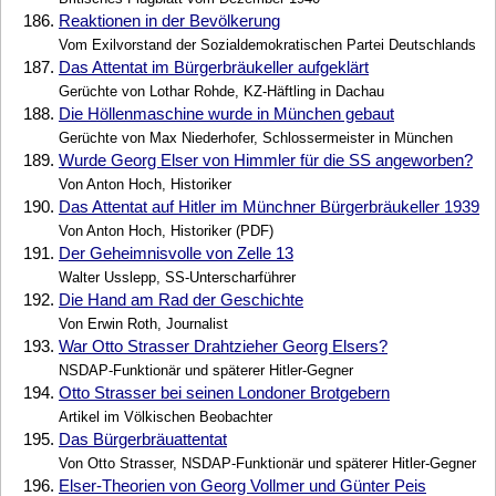
186.
Reaktionen in der Bevölkerung
Vom Exilvorstand der Sozialdemokratischen Partei Deutschlands
187.
Das Attentat im Bürgerbräukeller aufgeklärt
Gerüchte von Lothar Rohde, KZ-Häftling in Dachau
188.
Die Höllenmaschine wurde in München gebaut
Gerüchte von Max Niederhofer, Schlossermeister in München
189.
Wurde Georg Elser von Himmler für die SS angeworben?
Von Anton Hoch, Historiker
190.
Das Attentat auf Hitler im Münchner Bürgerbräukeller 1939
Von Anton Hoch, Historiker (PDF)
191.
Der Geheimnisvolle von Zelle 13
Walter Usslepp, SS-Unterscharführer
192.
Die Hand am Rad der Geschichte
Von Erwin Roth, Journalist
193.
War Otto Strasser Drahtzieher Georg Elsers?
NSDAP-Funktionär und späterer Hitler-Gegner
194.
Otto Strasser bei seinen Londoner Brotgebern
Artikel im Völkischen Beobachter
195.
Das Bürgerbräuattentat
Von Otto Strasser, NSDAP-Funktionär und späterer Hitler-Gegner
196.
Elser-Theorien von Georg Vollmer und Günter Peis