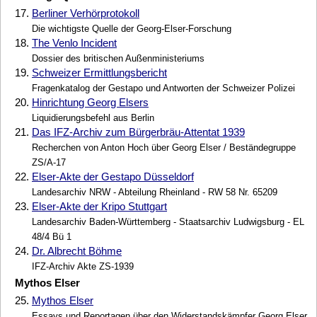
17.
Berliner Verhörprotokoll
Die wichtigste Quelle der Georg-Elser-Forschung
18.
The Venlo Incident
Dossier des britischen Außenministeriums
19.
Schweizer Ermittlungsbericht
Fragenkatalog der Gestapo und Antworten der Schweizer Polizei
20.
Hinrichtung Georg Elsers
Liquidierungsbefehl aus Berlin
21.
Das IFZ-Archiv zum Bürgerbräu-Attentat 1939
Recherchen von Anton Hoch über Georg Elser / Beständegruppe
ZS/A-17
22.
Elser-Akte der Gestapo Düsseldorf
Landesarchiv NRW - Abteilung Rheinland - RW 58 Nr. 65209
23.
Elser-Akte der Kripo Stuttgart
Landesarchiv Baden-Württemberg - Staatsarchiv Ludwigsburg - EL
48/4 Bü 1
24.
Dr. Albrecht Böhme
IFZ-Archiv Akte ZS-1939
Mythos Elser
25.
Mythos Elser
Essays und Reportagen über den Widerstandskämpfer Georg Elser