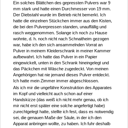
Ein solches Blättchen des gepressten Pulvers war 9
mm stark und hatte einen Durchmesser von 19 mm.
Der Diebstahl wurde im Betrieb nicht bemerkt. Ich
hatte die einzelnen Stückchen immer aus den Kisten,
die bei den Pulverpressen standen, unauffällig und
rasch weggenommen. Solange ich noch zu Hause
wohnte, d. h. noch nicht nach Schnaitheim gezogen
war, habe ich den sich ansammelnden Vorrat an
Pulver in meinem Kleiderschrank in meiner Kammer
aufbewahrt. Ich hatte das Pulver in ein Papier
eingewickelt, unten in den Schrank hineingelegt und
das Päckchen mit Wäsche zugedeckt. Von meinen
Angehörigen hat nie jemand dieses Pulver entdeckt.
Ich hatte mein Zimmer immer abgeschlossen.
Als ich mir die ungefähre Konstruktion des Apparates
im Kopf und vielleicht auch schon auf einer
Handskizze (das weiß ich nicht mehr genau, ob ich
mir nicht erst später eine solche angefertigt habe)
zurechtgelegt hatte, stellte ich fest, dass es notwendig
sei, die genauen Maße der Säule, in der ich den
Apparat anbringen wollte, zu haben. Ich fuhr deshalb