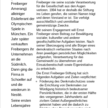
Freiberger nie seine soziale Verantwortung
Freiberger
für die Gesellschaft aus den Augen
Amerang)
verloren. 1994 hat er deshalb die Stiftung
alleiniger
ins Leben gerufen, die seinen Namen trägt
und deren Vorstand er ist. Sie verfolgt
Eislieferant der
ausschließlich und unmittelbar
Olympischen
gemeinnützige Zwecke.
Spiele in
Mit seinem Engagement will Ernst
München. Ein
Freiberger einen Beitrag zur Bewältigung
sozialer, kultureller und anderer
Jahr später
gesellschaftlicher Aufgaben leisten. Nach
verkauften
seiner Überzeugung sind alle Bürger eines
Freibergers ihr
demokratisch verfassten Staates nach
ihren jeweiligen persönlichen Möglichkeiten
Unternehmen
aufgerufen, Verantwortung für das
an die
Gemeinwohl zu übernehmen und
Südmilch.
Einsatzbereitschaft sowie Eigeninitiative
zu entwickeln.
Dann ging die
Die Ernst Freiberger-Stiftung hat sich
Firma in
folgenden Aufgaben und Zielen verpflichtet:
Schoeller auf
Förderung des Denkmalschutzes sowie
und die
die Errichtung von Denkmalen zur
Würdigung historisch bedeutsamer
wiederum in
Persönlichkeiten, die in der ersten Hälfte
Nestlé.
des vergangenen Jahrhunderts auf
Seine ersten
zivilem Gebiet Außergewöhnliches
geleistet haben und die dadurch zu
Lebensjahre