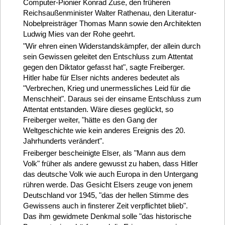
Computer-Pionier Konrad Zuse, den früheren
Reichsaußenminister Walter Rathenau, den Literatur-
Nobelpreisträger Thomas Mann sowie den Architekten
Ludwig Mies van der Rohe geehrt.
"Wir ehren einen Widerstandskämpfer, der allein durch
sein Gewissen geleitet den Entschluss zum Attentat
gegen den Diktator gefasst hat", sagte Freiberger.
Hitler habe für Elser nichts anderes bedeutet als
"Verbrechen, Krieg und unermessliches Leid für die
Menschheit". Daraus sei der einsame Entschluss zum
Attentat entstanden. Wäre dieses geglückt, so
Freiberger weiter, "hätte es den Gang der
Weltgeschichte wie kein anderes Ereignis des 20.
Jahrhunderts verändert".
Freiberger bescheinigte Elser, als "Mann aus dem
Volk" früher als andere gewusst zu haben, dass Hitler
das deutsche Volk wie auch Europa in den Untergang
rühren werde. Das Gesicht Elsers zeuge von jenem
Deutschland vor 1945, "das der hellen Stimme des
Gewissens auch in finsterer Zeit verpflichtet blieb".
Das ihm gewidmete Denkmal solle "das historische