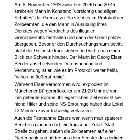
Am 8. November 1939 zwischen 20:40 und 20:45
strebt ein Mann in Konstanz "vorsichtig und eiligen
Schrittes" der Grenze zu. So steht es im Protokoll der
Zollbeamten, die den Mann in Ausübung ihres
Dienstes wegen Verdachts des illegalen
Grenzübertritts festhalten und dann der Grenzpolizei
übergeben. Bevor er den Durchsuchungsraum betritt,
bleibt der Gefasste kurz stehen und wirft noch einen
Blick zur Schweiz hinüber. Der Mann ist Georg Elser.
Bei der anschließenden Durchsuchung und
Vernehmung ist er, wie es im Protokoll weiter heißt,
"willig und äußerst ruhig".
Während Elser vernommen wird, explodiert im
Münchener Bürgerbräukeller um 21:20 Uhr die von
ihm gebaute Bombe. Ihr eigentliches Ziel erreicht sie
nicht: Hitler und seine NS-Entourage haben das Lokal
13 Minuten zuvor frühzeitig verlassen.
Auch die Festnahme Elsers war, wenn man späteren
Berichten glauben darf, ein tragischer Zufall: Statt
Streife zu gehen, saßen die Zollbeamten auf einer
Gartenbank und hörten aus dem Fenster des dortigen