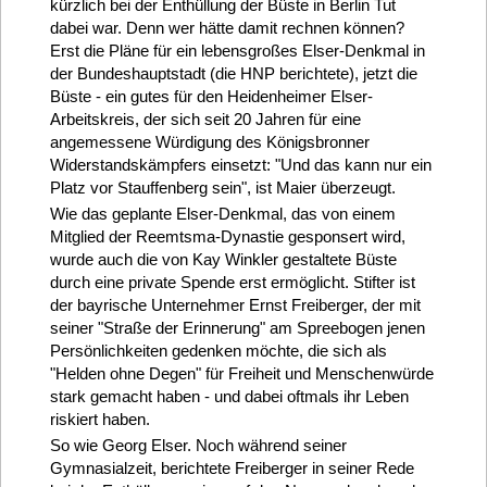
kürzlich bei der Enthüllung der Büste in Berlin Tut
dabei war. Denn wer hätte damit rechnen können?
Erst die Pläne für ein lebensgroßes Elser-Denkmal in
der Bundeshauptstadt (die HNP berichtete), jetzt die
Büste - ein gutes für den Heidenheimer Elser-
Arbeitskreis, der sich seit 20 Jahren für eine
angemessene Würdigung des Königsbronner
Widerstandskämpfers einsetzt: "Und das kann nur ein
Platz vor Stauffenberg sein", ist Maier überzeugt.
Wie das geplante Elser-Denkmal, das von einem
Mitglied der Reemtsma-Dynastie gesponsert wird,
wurde auch die von Kay Winkler gestaltete Büste
durch eine private Spende erst ermöglicht. Stifter ist
der bayrische Unternehmer Ernst Freiberger, der mit
seiner "Straße der Erinnerung" am Spreebogen jenen
Persönlichkeiten gedenken möchte, die sich als
"Helden ohne Degen" für Freiheit und Menschenwürde
stark gemacht haben - und dabei oftmals ihr Leben
riskiert haben.
So wie Georg Elser. Noch während seiner
Gymnasialzeit, berichtete Freiberger in seiner Rede