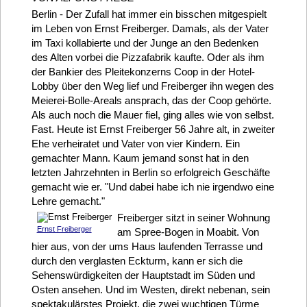
Berlin - Der Zufall hat immer ein bisschen mitgespielt
im Leben von Ernst Freiberger. Damals, als der Vater
im Taxi kollabierte und der Junge an den Bedenken
des Alten vorbei die Pizzafabrik kaufte. Oder als ihm
der Bankier des Pleitekonzerns Coop in der Hotel-
Lobby über den Weg lief und Freiberger ihn wegen des
Meierei-Bolle-Areals ansprach, das der Coop gehörte.
Als auch noch die Mauer fiel, ging alles wie von selbst.
Fast. Heute ist Ernst Freiberger 56 Jahre alt, in zweiter
Ehe verheiratet und Vater von vier Kindern. Ein
gemachter Mann. Kaum jemand sonst hat in den
letzten Jahrzehnten in Berlin so erfolgreich Geschäfte
gemacht wie er. "Und dabei habe ich nie irgendwo eine
Lehre gemacht."
Freiberger sitzt in seiner Wohnung
Ernst Freiberger
am Spree-Bogen in Moabit. Von
hier aus, von der ums Haus laufenden Terrasse und
durch den verglasten Eckturm, kann er sich die
Sehenswürdigkeiten der Hauptstadt im Süden und
Osten ansehen. Und im Westen, direkt nebenan, sein
spektakulärstes Projekt, die zwei wuchtigen Türme