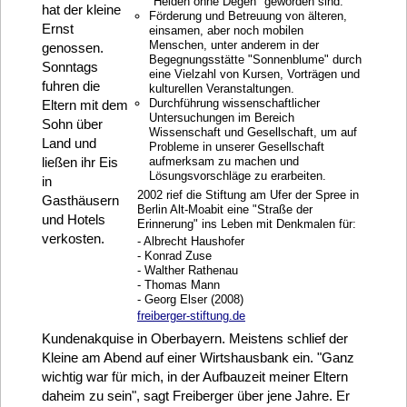
"Helden ohne Degen" geworden sind.
hat der kleine
Förderung und Betreuung von älteren,
Ernst
einsamen, aber noch mobilen
Menschen, unter anderem in der
genossen.
Begegnungsstätte "Sonnenblume" durch
Sonntags
eine Vielzahl von Kursen, Vorträgen und
fuhren die
kulturellen Veranstaltungen.
Durchführung wissenschaftlicher
Eltern mit dem
Untersuchungen im Bereich
Sohn über
Wissenschaft und Gesellschaft, um auf
Land und
Probleme in unserer Gesellschaft
ließen ihr Eis
aufmerksam zu machen und
Lösungsvorschläge zu erarbeiten.
in
2002 rief die Stiftung am Ufer der Spree in
Gasthäusern
Berlin Alt-Moabit eine "Straße der
und Hotels
Erinnerung" ins Leben mit Denkmalen für:
verkosten.
- Albrecht Haushofer
- Konrad Zuse
- Walther Rathenau
- Thomas Mann
- Georg Elser (2008)
freiberger-stiftung.de
Kundenakquise in Oberbayern. Meistens schlief der
Kleine am Abend auf einer Wirtshausbank ein. "Ganz
wichtig war für mich, in der Aufbauzeit meiner Eltern
daheim zu sein", sagt Freiberger über jene Jahre. Er