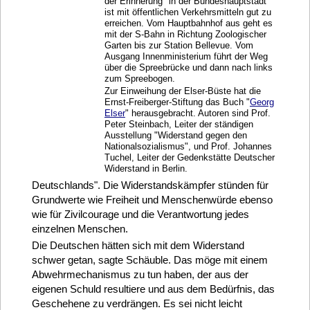
der Erinnerung" in der Bundeshauptstadt
ist mit öffentlichen Verkehrsmitteln gut zu
erreichen. Vom Hauptbahnhof aus geht es
mit der S-Bahn in Richtung Zoologischer
Garten bis zur Station Bellevue. Vom
Ausgang Innenministerium führt der Weg
über die Spreebrücke und dann nach links
zum Spreebogen.
Zur Einweihung der Elser-Büste hat die
Ernst-Freiberger-Stiftung das Buch "
Georg
Elser
" herausgebracht. Autoren sind Prof.
Peter Steinbach, Leiter der ständigen
Ausstellung "Widerstand gegen den
Nationalsozialismus", und Prof. Johannes
Tuchel, Leiter der Gedenkstätte Deutscher
Widerstand in Berlin.
Deutschlands". Die Widerstandskämpfer stünden für
Grundwerte wie Freiheit und Menschenwürde ebenso
wie für Zivilcourage und die Verantwortung jedes
einzelnen Menschen.
Die Deutschen hätten sich mit dem Widerstand
schwer getan, sagte Schäuble. Das möge mit einem
Abwehrmechanismus zu tun haben, der aus der
eigenen Schuld resultiere und aus dem Bedürfnis, das
Geschehene zu verdrängen. Es sei nicht leicht