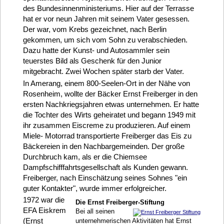
des Bundesinnenministeriums. Hier auf der Terrasse
hat er vor neun Jahren mit seinem Vater gesessen.
Der war, vom Krebs gezeichnet, nach Berlin
gekommen, um sich vom Sohn zu verabschieden.
Dazu hatte der Kunst- und Autosammler sein
teuerstes Bild als Geschenk für den Junior
mitgebracht. Zwei Wochen später starb der Vater.
In Amerang, einem 800-Seelen-Ort in der Nähe von
Rosenheim, wollte der Bäcker Ernst Freiberger in den
ersten Nachkriegsjahren etwas unternehmen. Er hatte
die Tochter des Wirts geheiratet und begann 1949 mit
ihr zusammen Eiscreme zu produzieren. Auf einem
Miele- Motorrad transportierte Freiberger das Eis zu
Bäckereien in den Nachbargemeinden. Der große
Durchbruch kam, als er die Chiemsee
Dampfschifffahrtsgesellschaft als Kunden gewann.
Freiberger, nach Einschätzung seines Sohnes "ein
guter Kontakter", wurde immer erfolgreicher.
1972 war die
Die Ernst Freiberger-Stiftung
EFA Eiskrem
Bei all seinen
(Ernst
unternehmerischen Aktivitäten hat Ernst