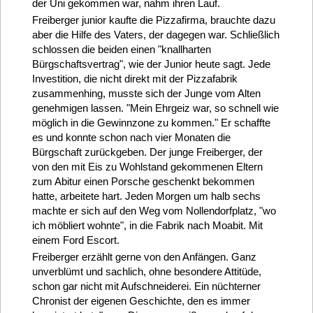
der Uni gekommen war, nahm ihren Lauf.
Freiberger junior kaufte die Pizzafirma, brauchte dazu
aber die Hilfe des Vaters, der dagegen war. Schließlich
schlossen die beiden einen "knallharten
Bürgschaftsvertrag", wie der Junior heute sagt. Jede
Investition, die nicht direkt mit der Pizzafabrik
zusammenhing, musste sich der Junge vom Alten
genehmigen lassen. "Mein Ehrgeiz war, so schnell wie
möglich in die Gewinnzone zu kommen." Er schaffte
es und konnte schon nach vier Monaten die
Bürgschaft zurückgeben. Der junge Freiberger, der
von den mit Eis zu Wohlstand gekommenen Eltern
zum Abitur einen Porsche geschenkt bekommen
hatte, arbeitete hart. Jeden Morgen um halb sechs
machte er sich auf den Weg vom Nollendorfplatz, "wo
ich möbliert wohnte", in die Fabrik nach Moabit. Mit
einem Ford Escort.
Freiberger erzählt gerne von den Anfängen. Ganz
unverblümt und sachlich, ohne besondere Attitüde,
schon gar nicht mit Aufschneiderei. Ein nüchterner
Chronist der eigenen Geschichte, den es immer