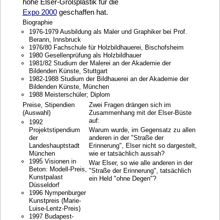
hohe Elser-Großplastik für die
Expo 2000
geschaffen hat.
Biographie
1976-1979 Ausbildung als Maler und Graphiker bei Prof.
Berann, Innsbruck
1976/80 Fachschule für Holzbildhauerei, Bischofsheim
1980 Gesellenprüfung als Holzbildhauer
1981/82 Studium der Malerei an der Akademie der
Bildenden Künste, Stuttgart
1982-1988 Studium der Bildhauerei an der Akademie der
Bildenden Künste, München
1988 Meisterschüler; Diplom
Preise, Stipendien
Zwei Fragen drängen sich im
(Auswahl)
Zusammenhang mit der Elser-Büste
auf:
1992
Projektstipendium
Warum wurde, im Gegensatz zu allen
der
anderen in der "Straße der
Landeshauptstadt
Erinnerung", Elser nicht so dargestelt,
München
wie er tatsächlich aussah?
1995 Visionen in
War Elser, so wie alle anderen in der
Beton: Modell-Preis,
"Straße der Erinnerung", tatsächlich
Kunstpalast
ein Held "ohne Degen"?
Düsseldorf
1996 Nympenburger
Kunstpreis (Marie-
Luise-Lentz-Preis)
1997 Budapest-