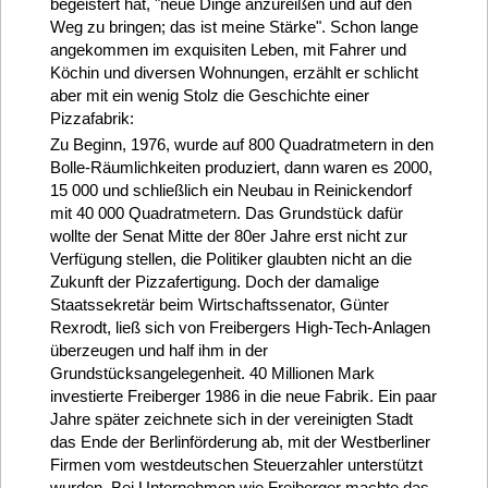
begeistert hat, "neue Dinge anzureißen und auf den
Weg zu bringen; das ist meine Stärke". Schon lange
angekommen im exquisiten Leben, mit Fahrer und
Köchin und diversen Wohnungen, erzählt er schlicht
aber mit ein wenig Stolz die Geschichte einer
Pizzafabrik:
Zu Beginn, 1976, wurde auf 800 Quadratmetern in den
Bolle-Räumlichkeiten produziert, dann waren es 2000,
15 000 und schließlich ein Neubau in Reinickendorf
mit 40 000 Quadratmetern. Das Grundstück dafür
wollte der Senat Mitte der 80er Jahre erst nicht zur
Verfügung stellen, die Politiker glaubten nicht an die
Zukunft der Pizzafertigung. Doch der damalige
Staatssekretär beim Wirtschaftssenator, Günter
Rexrodt, ließ sich von Freibergers High-Tech-Anlagen
überzeugen und half ihm in der
Grundstücksangelegenheit. 40 Millionen Mark
investierte Freiberger 1986 in die neue Fabrik. Ein paar
Jahre später zeichnete sich in der vereinigten Stadt
das Ende der Berlinförderung ab, mit der Westberliner
Firmen vom westdeutschen Steuerzahler unterstützt
wurden. Bei Unternehmen wie Freiberger machte das