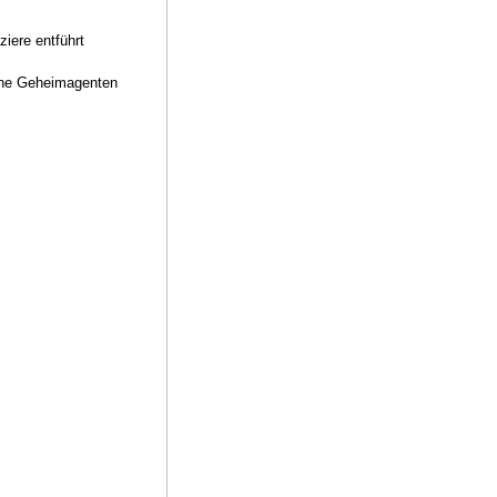
iere entführt
che Geheimagenten