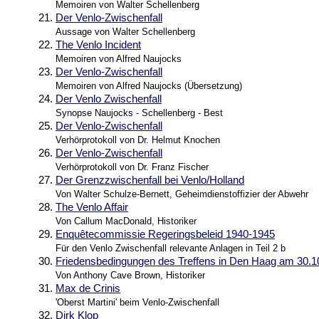
Memoiren von Walter Schellenberg
21.
Der Venlo-Zwischenfall
Aussage von Walter Schellenberg
22.
The Venlo Incident
Memoiren von Alfred Naujocks
23.
Der Venlo-Zwischenfall
Memoiren von Alfred Naujocks (Übersetzung)
24.
Der Venlo Zwischenfall
Synopse Naujocks - Schellenberg - Best
25.
Der Venlo-Zwischenfall
Verhörprotokoll von Dr. Helmut Knochen
26.
Der Venlo-Zwischenfall
Verhörprotokoll von Dr. Franz Fischer
27.
Der Grenzzwischenfall bei Venlo/Holland
Von Walter Schulze-Bernett, Geheimdienstoffizier der Abwehr
28.
The Venlo Affair
Von Callum MacDonald, Historiker
29.
Enquêtecommissie Regeringsbeleid 1940-1945
Für den Venlo Zwischenfall relevante Anlagen in Teil 2 b
30.
Friedensbedingungen des Treffens in Den Haag am 30.1
Von Anthony Cave Brown, Historiker
31.
Max de Crinis
'Oberst Martini' beim Venlo-Zwischenfall
32.
Dirk Klop