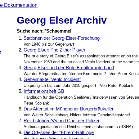
Georg Elser Archiv
Suche nach: 'Schaemmel'
1.
Stationen der Georg-Elser-Forschung
Von 1946 bis zur Gegenwart
2.
Georg Elser: The Zither Player
e
The true story of Georg Elser's assassination attempt on on the 
November 1939 and the so-called Venlo Incident at the same ti
3.
Georg Elser und der Rote Frontkämpferbund
War der Bürgerbräuattentäter ein Kommunist? - Von Peter Kobl
4.
Geheimakte "Venlo Incident"
Ursprünglich bis zum Jahr 2015 gesperrt - Von Peter Koblank
5.
Informationsheft GB
Handbuch für die Operation Seelöwe / Insiderwissen von Steven
Peter Koblank
6.
Das Attentat im Münchener Bürgerbräukeller
Von Walter Schellenberg, Hitlers letztem Geheimdienstchef
7.
Reichsführer SS und Chef der Polizei
Aufbauorganisation des Reichssicherheitshauptamts (RSHA)
8.
Die Odyssee der "Ehren"-Häftlinge
Von Susanne Gurschler, Journalistin