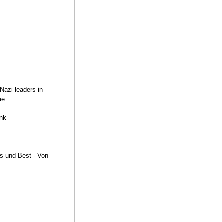
Nazi leaders in
me
ank
s und Best - Von