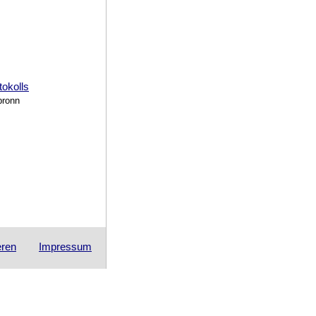
tokolls
bronn
eren
Impressum