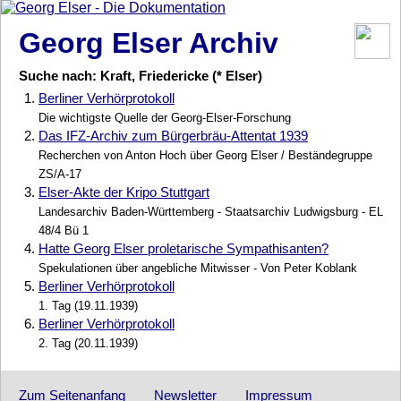
Georg Elser Archiv
Suche nach: Kraft, Friedericke (* Elser)
1.
Berliner Verhörprotokoll
Die wichtigste Quelle der Georg-Elser-Forschung
2.
Das IFZ-Archiv zum Bürgerbräu-Attentat 1939
Recherchen von Anton Hoch über Georg Elser / Beständegruppe
ZS/A-17
3.
Elser-Akte der Kripo Stuttgart
Landesarchiv Baden-Württemberg - Staatsarchiv Ludwigsburg - EL
48/4 Bü 1
4.
Hatte Georg Elser proletarische Sympathisanten?
Spekulationen über angebliche Mitwisser - Von Peter Koblank
5.
Berliner Verhörprotokoll
1. Tag (19.11.1939)
6.
Berliner Verhörprotokoll
2. Tag (20.11.1939)
Zum Seitenanfang
Newsletter
Impressum