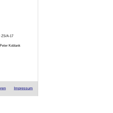
e ZS/A-17
 Peter Koblank
eren
Impressum